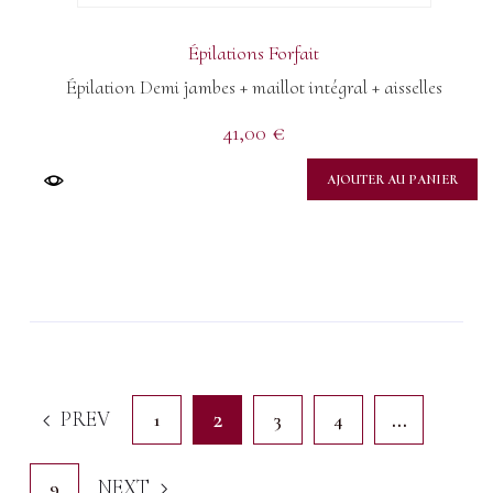
Épilations Forfait
Épilation Demi jambes + maillot intégral + aisselles
41,00
€
AJOUTER AU PANIER
2
…
PREV
1
3
4
9
NEXT