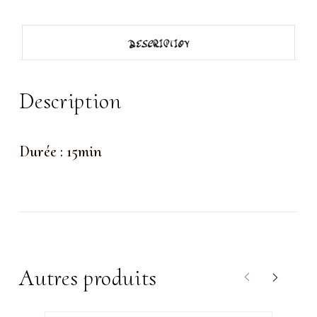
:
DESCRIPTION
Épilation
sourcils
Description
libanais
Durée : 15min
Autres produits