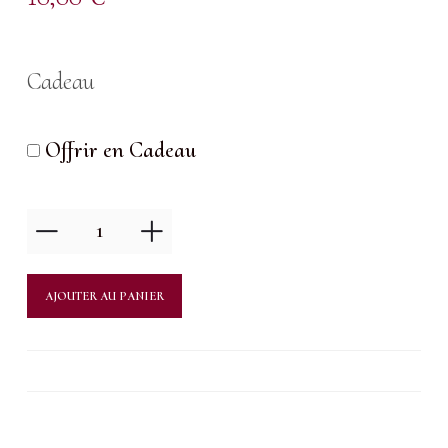
Cadeau
Offrir en Cadeau
quantité
de
Épilation
AJOUTER AU PANIER
Cire
orientale
/
jetable