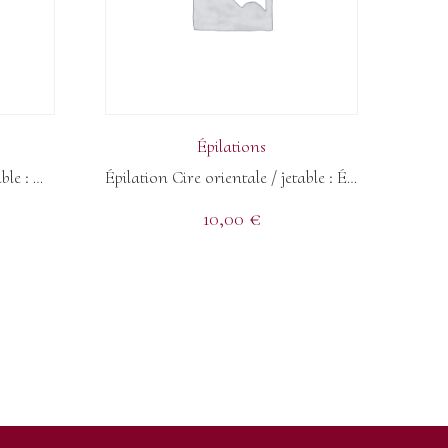
Épilations
Épilation Cire orientale / jetable : Maillot Intégral
Épilation Cire orientale / jetable : Épilation sourcils libanais
10,00
€