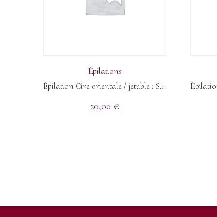
Épilations
Épilation Cire orientale / jetable : Sourcils + teinture
20,00
€