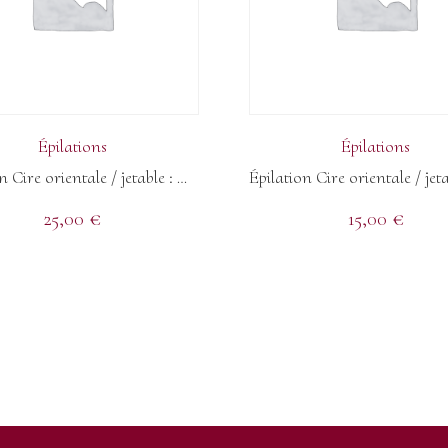
Épilations
Épilations
Épilation Cire orientale / jetable : Visage + épilation sourcils + teinture
25,00
€
15,00
€