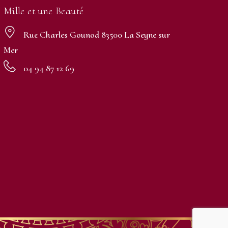
Mille et une Beauté
Rue Charles Gounod 83500 La Seyne sur
Mer
04 94 87 12 69