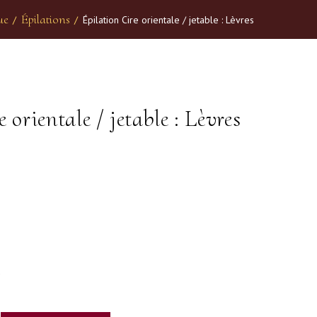
ue
Épilations
/
/
Épilation Cire orientale / jetable : Lèvres
 orientale / jetable : Lèvres