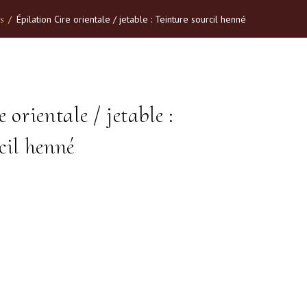
s
/
Épilation Cire orientale / jetable : Teinture sourcil henné
 orientale / jetable :
cil henné