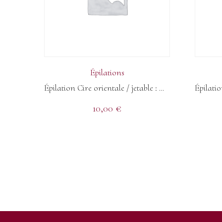
Épilations
Épilation Cire orientale / jetable : Maillot Classique
10,00
€