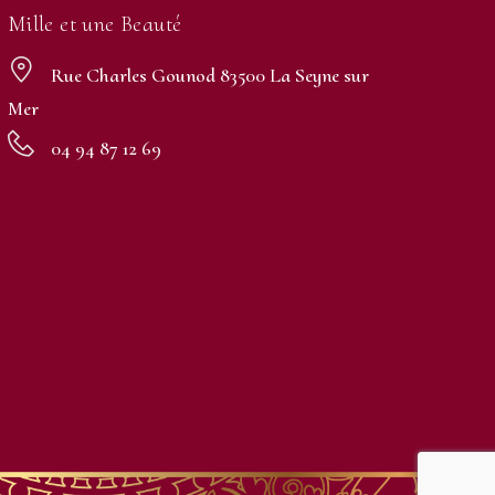
Mille et une Beauté
Rue Charles Gounod 83500 La Seyne sur
Mer
04 94 87 12 69