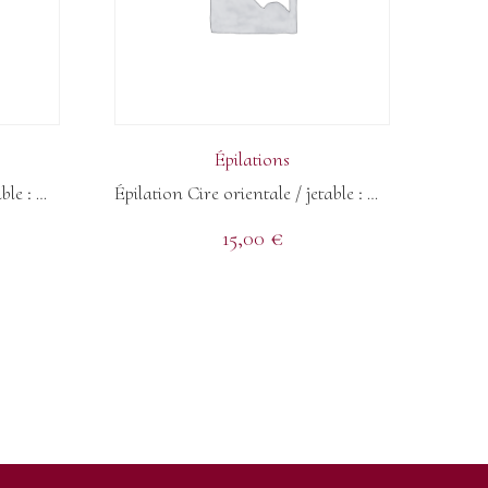
Épilations
Épilation Cire orientale / jetable : Maillot Intégral + Inter Fessier
Épilation Cire orientale / jetable : Maillot Intégral
15,00
€