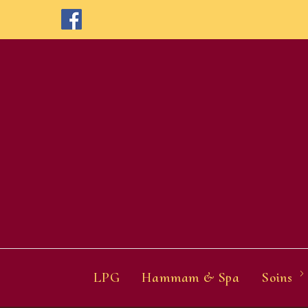
Skip
to
content
LPG
Hammam & Spa
Soins