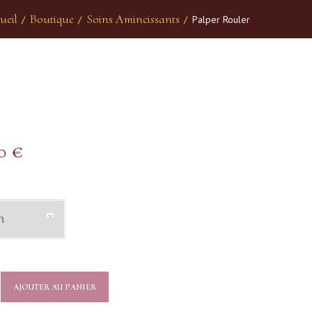
ueil
Boutique
Soins Amincissants
/
/
/
Palper Rouler
r
00
€
AJOUTER AU PANIER