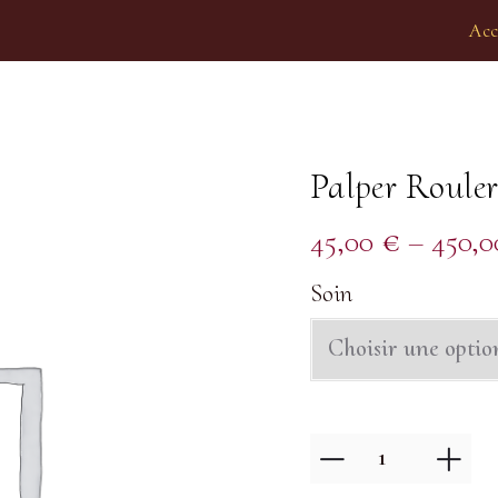
Acc
Palper Roule
45,00
€
–
450,
Soin
quantité
de