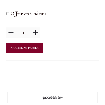
Offrir en Cadeau
quantité
de
La
AJOUTER AU PANIER
Cryolipolyse
:
1
Séance
DESCRIPTION