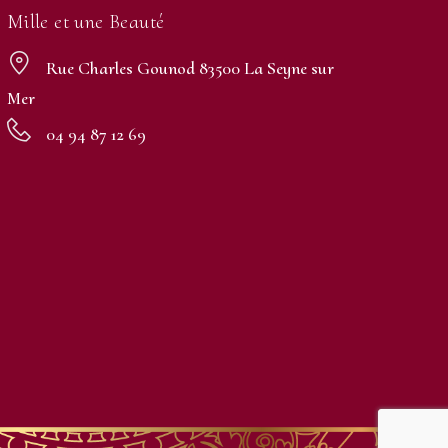
Mille et une Beauté
Rue Charles Gounod 83500 La Seyne sur
Mer
04 94 87 12 69