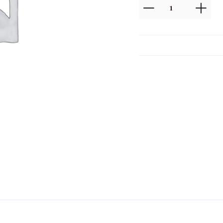
quantité
de
Lifting
Colombien
:
1
Séance