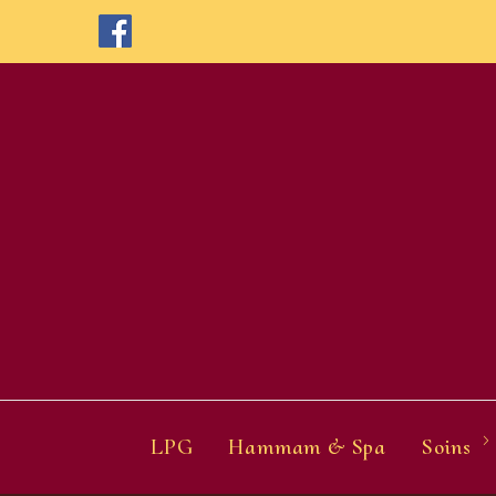
Skip
to
content
LPG
Hammam & Spa
Soins