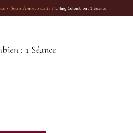
que
Soins Amincissants
/
/
Lifting Colombien : 1 Séance
bien : 1 Séance