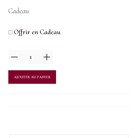
Cadeau
Offrir en Cadeau
quantité
de
Soin
AJOUTER AU PANIER
Peeling
désincrustation
ultra
sons