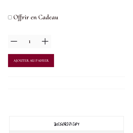
Offrir en Cadeau
quantité
de
Soin
AJOUTER AU PANIER
Essentiel
visage
DESCRIPTION