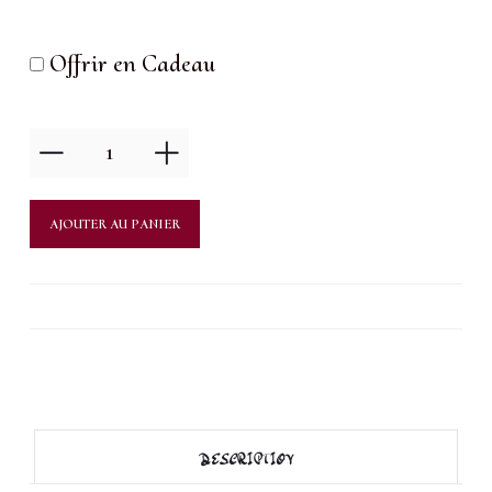
Offrir en Cadeau
quantité
de
Retouche
AJOUTER AU PANIER
sourcils
DESCRIPTION