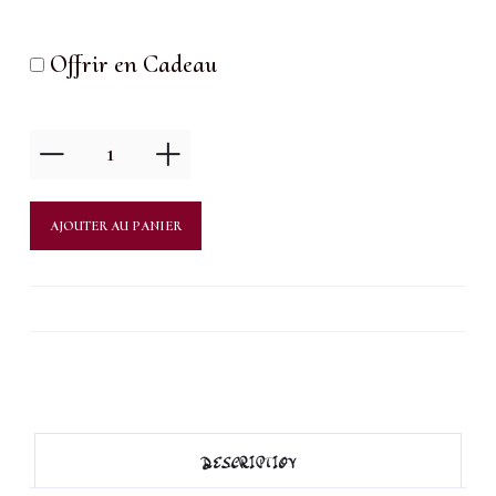
Offrir en Cadeau
quantité
de
Eye-
AJOUTER AU PANIER
liner
(haut
ou
bas)
DESCRIPTION