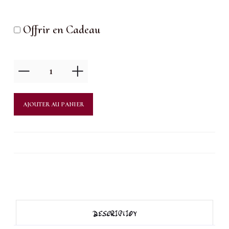
Offrir en Cadeau
quantité
de
Pose
AJOUTER AU PANIER
complète
Babyboomer
DESCRIPTION