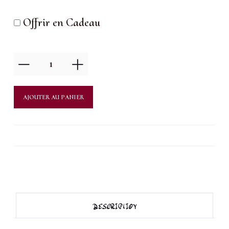
Offrir en Cadeau
quantité
de
Manucure
AJOUTER AU PANIER
seule
+
pose
de
vernis
DESCRIPTION
semi-