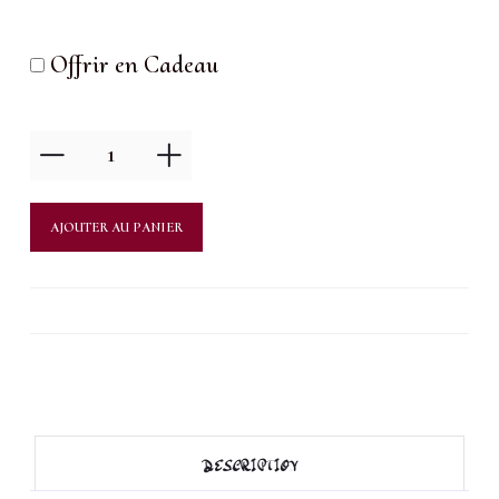
Offrir en Cadeau
quantité
de
Modelage
AJOUTER AU PANIER
kobido
visage
DESCRIPTION