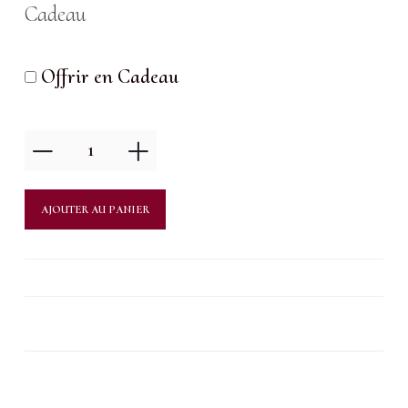
Cadeau
Offrir en Cadeau
quantité
de
Massage
AJOUTER AU PANIER
du
dos