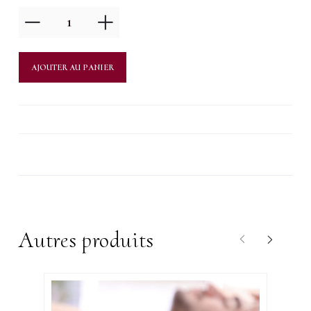
quantité
de
Instant
AJOUTER AU PANIER
gourmand
à
deux
Autres produits