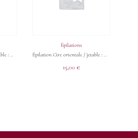
Épilations
Épilation Cire orientale / jetable : Visage + épilation sourcils + teinture
Épilation Cire orientale / jetable : Dos Femmes
15,00
€