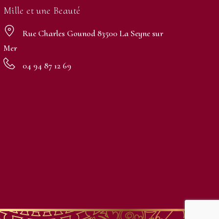
Mille et une Beauté
Rue Charles Gounod 83500 La Seyne sur
Mer
04 94 87 12 69