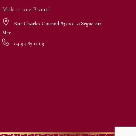
Mille et une Beauté
Rue Charles Gounod 83500 La Seyne sur
Mer
04 94 87 12 69