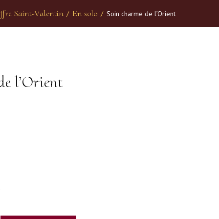
ffre Saint-Valentin
En solo
/
/
Soin charme de l’Orient
e l’Orient