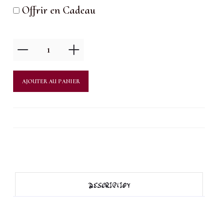
Offrir en Cadeau
quantité
de
Maquillage
AJOUTER AU PANIER
de
jour
DESCRIPTION