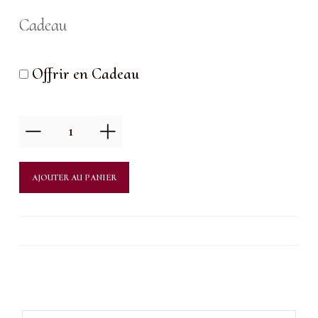
Cadeau
Offrir en Cadeau
quantité
de
Bronzage
AJOUTER AU PANIER
par
brumisation
:
Corps